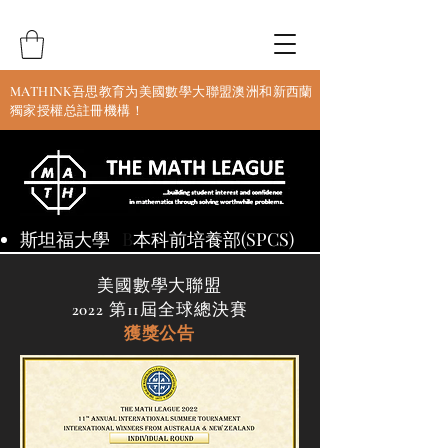
MATHINK吾思教育为美國數學大聯盟澳洲和新西蘭
獨家授權总註冊機構！
斯坦福
大學
B
本科前培養部(SPCS)
美國數學大聯盟
2022 第11屆全球總決賽
獲獎公告