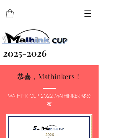
2025-2026
​恭喜，Mathinkers！
MATHINK CUP 2022 MATHINKER 奖公
布